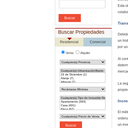
Esta o
colabo
Buscar
Trans
Buscar Propiedades
Debido
un his
Residencial
Comercial
por un
Venta
Alquiler
Al con
determ
mercad
La seg
propie
Incr
El mét
ordena
un inv
Buscar