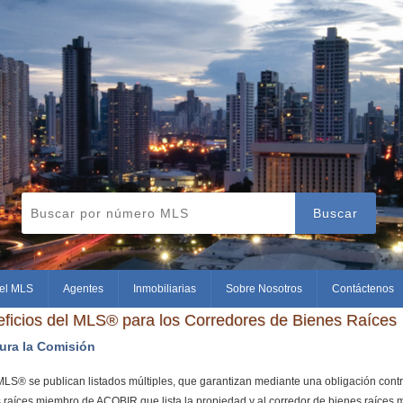
Buscar
el MLS
Agentes
Inmobiliarias
Sobre Nosotros
Contáctenos
ficios del MLS® para los Corredores de Bienes Raíces
ura la Comisión
MLS® se publican listados múltiples, que garantizan mediante una obligación contr
 raíces miembro de ACOBIR que lista la propiedad y al corredor de bienes raíce