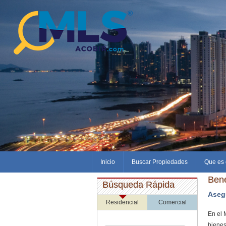
Inicio
Buscar Propiedades
Que es 
Bene
Búsqueda Rápida
Aseg
Residencial
Comercial
En el 
bienes