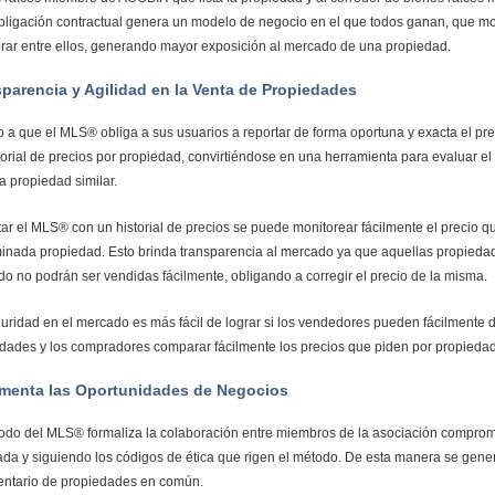
bligación contractual genera un modelo de negocio en el que todos ganan, que mot
rar entre ellos, generando mayor exposición al mercado de una propiedad.
parencia y Agilidad en la Venta de Propiedades
 a que el MLS® obliga a sus usuarios a reportar de forma oportuna y exacta el pr
torial de precios por propiedad, convirtiéndose en una herramienta para evaluar el
a propiedad similar.
tar el MLS® con un historial de precios se puede monitorear fácilmente el precio
inada propiedad. Esto brinda transparencia al mercado ya que aquellas propiedad
o no podrán ser vendidas fácilmente, obligando a corregir el precio de la misma.
uridad en el mercado es más fácil de lograr si los vendedores pueden fácilmente d
dades y los compradores comparar fácilmente los precios que piden por propiedad
ementa las Oportunidades de Negocios
odo del MLS® formaliza la colaboración entre miembros de la asociación comprome
da y siguiendo los códigos de ética que rigen el método. De esta manera se gene
entario de propiedades en común.